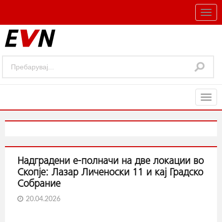
Togg
navig
Togg
navig
Надградени е-полначи на две локации во
Скопје: Лазар Личеноски 11 и кај Градско
Собрание
20.04.2026