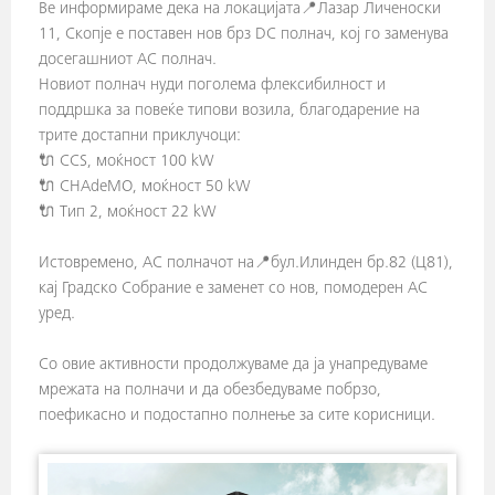
Ве информираме дека на локацијата📍Лазар Личеноски
11, Скопје е поставен нов брз DC полнач, кој го заменува
досегашниот AC полнач.
Новиот полнач нуди поголема флексибилност и
поддршка за повеќе типови возила, благодарение на
трите достапни приклучоци:
🔌 CCS, моќност 100 kW
🔌 CHAdeMO, моќност 50 kW
🔌 Tип 2, моќност 22 kW
Истовремено, AC полначот на📍бул.Илинден бр.82 (Ц81),
кај Градско Собрание е заменет со нов, помодерен AC
уред.
Со овие активности продолжуваме да ја унапредуваме
мрежата на полначи и да обезбедуваме побрзо,
поефикасно и подостапно полнење за сите корисници.