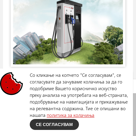
Со кликање на копчето "Се согласувам", се
согласувате да зачуваме колачиња за да го
НОВОСТИ
НАДГРАДЕНИ Е-ПОЛНАЧИ НА ДВЕ ЛОКАЦИИ ВО СКОПЈЕ: ЛАЗАР ЛИЧЕНОСКИ 11 И КАЈ
подобриме Вашето корисничко искуство
ГРАДСКО СОБРАНИЕ
преку анализа на употребата на веб-страната,
ЕВН Македонија
Политика за приватност
подобрување на навигацијата и прикажување
Електроснабдување ДООЕЛ
на релевантна содржина. Тие се опишани во
Скопје
нашата
политика за колачиња
Ул. Лазар Личеноски бр.11,
СЕ СОГЛАСУВАМ
Скопје
Телефон: +389 (0)2 3205 500