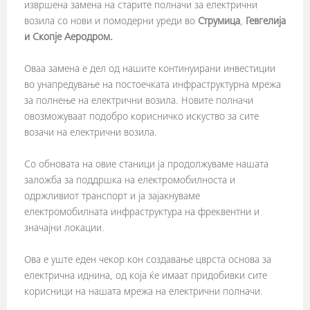
извршена замена на старите полначи за електрични
возила со нови и помодерни уреди во
Струмица
,
Гевгелија
и Скопје Аеродром.
Оваа замена е дел од нашите континуирани инвестиции
во унапредување на постоечката инфраструктурна мрежа
за полнење на електрични возила. Новите полначи
овозможуваат подобро корисничко искуство за сите
возачи на електрични возила.
Со обновата на овие станици ја продолжуваме нашата
заложба за поддршка на електромобилноста и
одржливиот транспорт и ја зајакнуваме
електромобилната инфраструктура на фреквентни и
значајни локации.
Ова е уште еден чекор кон создавање цврста основа за
електрична иднина, од која ќе имаат придобивки сите
корисници на нашата мрежа на електрични полначи.