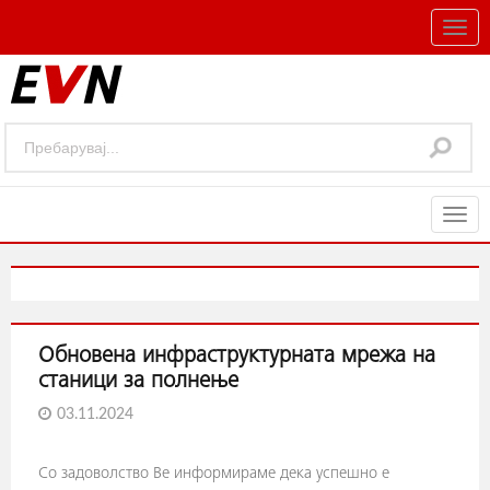
Togg
navig
Togg
navig
Обновена инфраструктурната мрежа на
станици за полнење
03.11.2024
Со задоволство Ве информираме дека успешно е