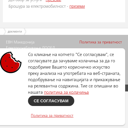
Договор за услуги -
преземи
Брошура за електромобилност -
преземи
ДОКУМЕНТИ
ЕВН Македонија
Политика за приватност
Електроснабдување ДООЕЛ
Скопје
Со кликање на копчето "Се согласувам", се
Ул. Лазар Личеноски бр.11,
согласувате да зачуваме колачиња за да го
Скопје
подобриме Вашето корисничко искуство
Телефон: +389 (0)2 3205 500
преку анализа на употребата на веб-страната,
emobility@evn.mk
подобрување на навигацијата и прикажување
на релевантна содржина. Тие се опишани во
ЕЛЕКТРОМОБИЛНОСТ © Copyright
2026
, All Rights Reserved
нашата
политика за колачиња
СЕ СОГЛАСУВАМ
Политика за приватност