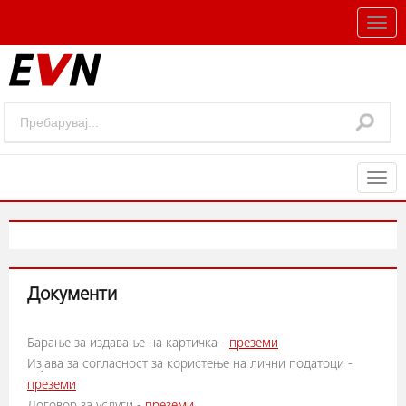
Togg
navig
Togg
navig
Документи
Барање за издавање на картичка -
преземи
Изјава за согласност за користење на лични податоци -
преземи