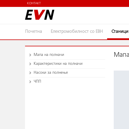
КОНТАКТ
Почетна
Електромобилност со ЕВН
Станици
Мапа
Мапа на полначи
Карактеристики на полначи
Насоки за полнење
ЧПП