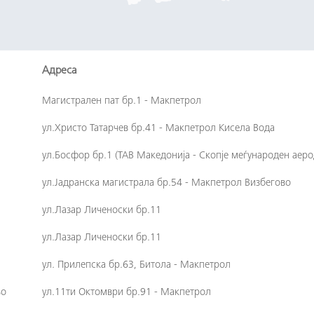
Адреса
Магистрален пат бр.1 - Макпетрол
ул.Христо Татарчев бр.41 - Макпетрол Кисела Вода
ул.Босфор бр.1 (ТАВ Македонија - Скопје меѓународен аер
ул.Јадранска магистрала бр.54 - Макпетрол Визбегово
ул.Лазар Личеноски бр.11
ул.Лазар Личеноски бр.11
ул. Прилепска бр.63, Битола - Макпетрол
во
ул.11ти Октомври бр.91 - Макпетрол