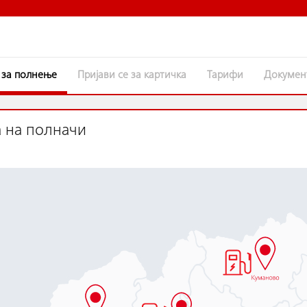
 за полнење
Пријави се за картичка
Тарифи
Докуме
 на полначи