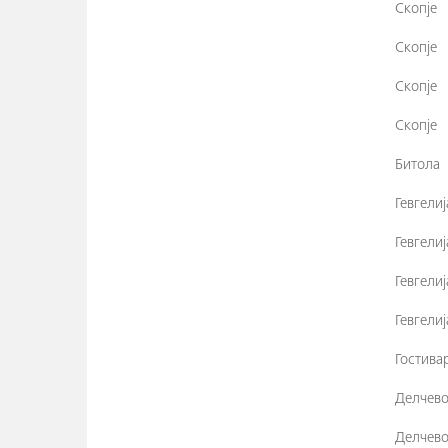
Скопје
Скопје
Скопје
Скопје
Битола
Гевгелиј
Гевгелиј
Гевгелиј
Гевгелиј
Гостива
Делчев
Делчев