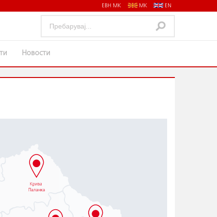
ЕВН МК
MK
EN
нти
Новости