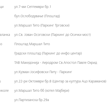
ци
ул.7-ми Септември бр.1
бул.Ослободување (Плоштад)
ул.Маршал Тито (Паркинг Трговски)
аланка
ул.Св. Јован Осоговски (Паркинг до Осички мост)
во
Плоштад Маршал Тито
Градски плоштад (Паркинг до инфо центар)
ТАВ Македонија - Аеродром Св.Апостол Павле Охрид
ул.Кузман Јосифовски Питу - Паркинг
ш
ул.22-ри Октомври бр.8 (Центар за култура Ацо Караманов)
иколе
ул.Маршал Тито бб (хотел Мајбери)
ул.Партизанска бр.29а