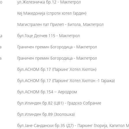
о
ул.Железничка бр.12 - Макпетрол
Кеј Македонија (спроти хотел Гарден)
Магистрален пат Прилеп - Битола, Макпетрол
а
бул.Гоце Делчев 115 - Макпетрол
а
Граничен премин Богородица - Макпетрол
а
Граничен премин Богородица - Макпетрол
бул.АСНОМ бр.17 (Паркинг Хотел Хилтон)
бул.АСНОМ бр.17 (Паркинг Хотел Хилтон -1 Гаража)
бул.АСНОМ бр.154 – Аеродром
бул.Илинден бр.82 (Ц81) - Градско Собрание
бул.Илинден бр.89 (Зоолошка)
бул.Јане Сандански бр.35 (Д7) - Паркинг Глорија, Капитол 