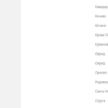
Кавадар
Кичево
Кочани
Крива П
Кумано
Охрид
Охрид
Прилеп
Радови
Свети Н
Струга