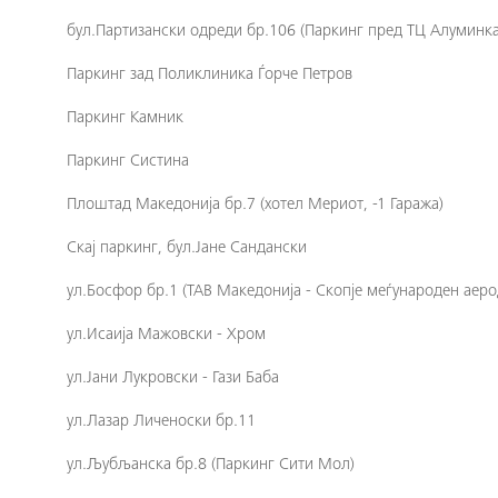
бул.Партизански одреди бр.106 (Паркинг пред ТЦ Алуминка
Паркинг зад Поликлиника Ѓорче Петров
Паркинг Камник
Паркинг Систина
Плоштад Македонија бр.7 (хотел Мериот, -1 Гаража)
Скај паркинг, бул.Јане Сандански
ул.Босфор бр.1 (ТАВ Македонија - Скопје меѓународен аер
ул.Исаија Мажовски - Хром
ул.Јани Лукровски - Гази Баба
ул.Лазар Личеноски бр.11
ул.Љубљанска бр.8 (Паркинг Сити Мол)