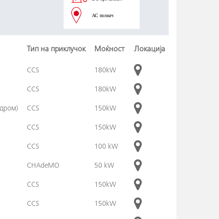
Тип на приклучок
Моќност
Локација
CCS
180kW
CCS
180kW
одром)
CCS
150kW
CCS
150kW
CCS
100 kW
CHAdeMO
50 kW
CCS
150kW
CCS
150kW