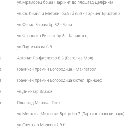
ул.Мраморец бр.8а (Паркинг до плоштад Делфина)
ул.Св. Кирил и Методиј бр.52б (Б3) - Паркинг Бристол 2
ул.Ферид Бајрам бр.52 - Чаир
ул.Франклин Рузвелт бр.8 – Капиштец
ул.Партизанска б.б.
а
Автопат Пријателство 8 Б (Гевгелија Мол)
а
Граничен премин Богородица - Макпетрол
а
Граничен премин Богородица (хотел Принцес)
а
ул.Димитар Влахов
р
Плоштад Маршал Тито
о
ул.Методија Митевски Брицо бр.7 (Паркинг градски парк)
о
ул.Светозар Марковиќ б.б.