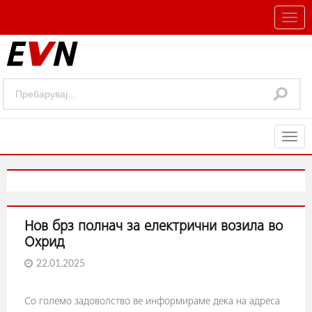
Togg
navig
Togg
navig
Нов брз полнач за електрични возила во
Охрид
22.01.2025
Со големо задоволство ве информираме дека на адреса