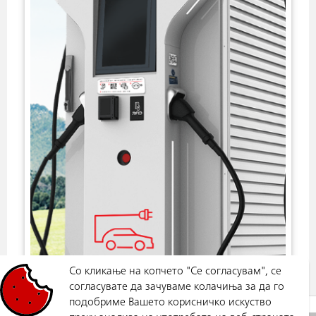
Со кликање на копчето "Се согласувам", се
согласувате да зачуваме колачиња за да го
подобриме Вашето корисничко искуство
НОВОСТИ
НОВ БРЗ ПОЛНАЧ ЗА ЕЛЕКТРИЧНИ ВОЗИЛА ВО ОХРИД