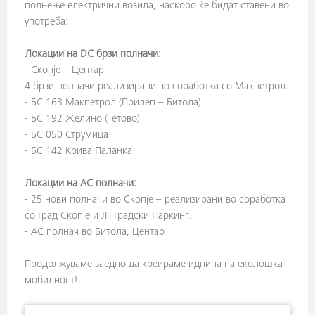
полнење електрични возила, наскоро ќе бидат ставени во
употреба:
Локации на DC брзи полначи:
- Скопје – Центар
4 брзи полначи реализирани во соработка со Макпетрол:
- БС 163 Макпетрол (Прилеп – Битола)
- БС 192 Желино (Тетово)
- БС 050 Струмица
- БС 142 Крива Паланка
Локации на AC полначи:
- 25 нови полначи во Скопје – реализирани во соработка
со Град Скопје и ЈП Градски Паркинг.
- AC полнач во Битола, Центар
Продолжуваме заедно да креираме иднина на еколошка
мобилност!