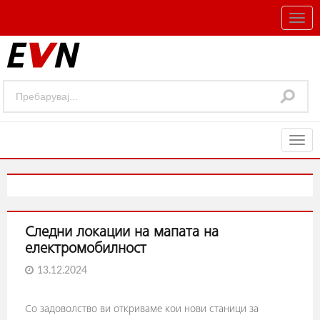
Togg
navig
Togg
navig
Следни локации на мапата на
електромобилност
13.12.2024
Со задоволство ви откриваме кои нови станици за