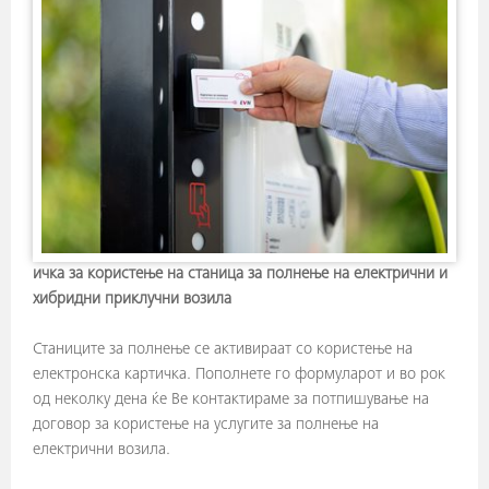
ичка за користење на станица за полнење на електрични и
хибридни приклучни возила
Станиците за полнење се активираат со користење на
електронска картичка. Пополнете го формуларот и во рок
од неколку дена ќе Ве контактираме за потпишување на
договор за користење на услугите за полнење на
електрични возила.