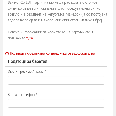
Важно:
Со ЕВН картичка може да располага било кое
физичко лице или компанија што поседува електрично
возило и е резидент на Република Македонија со постојана
адреса во земјата и македонски единствен матичен број.
Повеќе информации за користење на картичките и
полначите
тука
.
(*) Полињата обележани со ѕвездичка се задолжителни
Податоци за барател
Име и презиме / назив *:
Контакт телефон *: