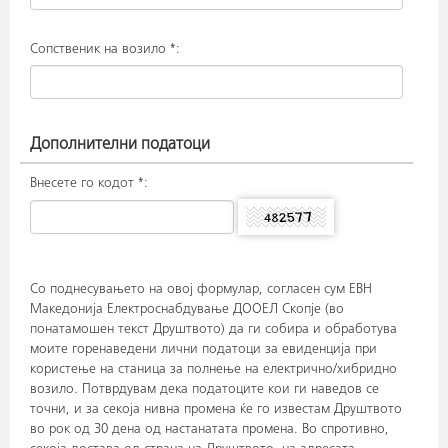
Сопственик на возило *:
Дополнителни податоци
Внесете го кодот *:
Со поднесувањето на овој формулар, согласен сум ЕВН
Македонија Електроснабдување ДООЕЛ Скопје (во
понатамошен текст Друштвото) да ги собира и обработува
моите горенаведени лични податоци за евиденција при
користење на станица за полнење на електрично/хибридно
возило. Потврдувам дека податоците кои ги наведов се
точни, и за секоја нивна промена ќе го известам Друштвото
во рок од 30 дена од настанатата промена. Во спротивно,