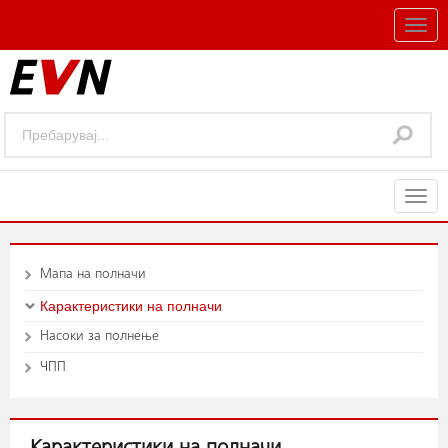
Togg
navig
Togg
navig
Мапа на полначи
Карактеристики на полначи
Насоки за полнење
ЧПП