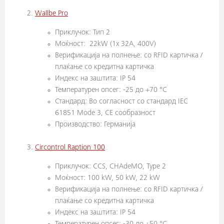
Wallbe Pro
Приклучок: Тип 2
Моќност: 22kW (1x 32A, 400V)
Верификација на полнење: со RFID картичка /
плаќање со кредитна картичка
Индекс на заштита: IP 54
Температурен опсег: -25 до +70 °С
Стандард: Во согласност со стандард IEC
61851 Mode 3, CE сообразност
Производство: Германијa
Circontrol Raption 100
Приклучок: CCS, CHAdeMO, Type 2
Моќност: 100 kW, 50 kW, 22 kW
Верификација на полнење: со RFID картичка /
плаќање со кредитна картичка
Индекс на заштита: IP 54