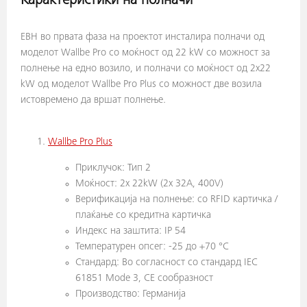
Карактеристики на полначи
ЕВН во првата фаза на проектот инсталира полначи од
моделот Wallbe Pro со моќност од 22 kW со можност за
полнење на едно возило, и полначи со моќност од 2x22
kW од моделот Wallbe Pro Plus со можност две возила
истовремено да вршат полнење.
Wallbe Pro Plus
Приклучок: Тип 2
Моќност: 2x 22kW (2x 32A, 400V)
Верификација на полнење: со RFID картичка /
плаќање со кредитна картичка
Индекс на заштита: IP 54
Температурен опсег: -25 до +70 °С
Стандард: Во согласност со стандард IEC
61851 Mode 3, CE сообразност
Производство: Германија