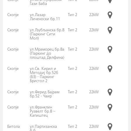
Скопје
ул.Јани Лукровски -
Тип 2
22kW
Гази Баба
Скопје
ул.Лазар
Тип 2
22kW
Личеноски бр.11
Скопје
ул.Љубљанска бр.8
Тип 2
22kW
(Паркинг Сити
Мол)
Скопје
ул.Мраморец бр.8а
Тип 2
22kW
(Паркинг до
плоштад Делфина)
Скопје
ул.Св. Кирил и
Тип 2
22kW
Методиј бр.52б
(Б3) - Паркинг
Бристол 2
Скопје
ул.Ферид Бајрам
Тип 2
22kW
бр.52 - Чаир
Скопје
ул.Франклин
Тип 2
22kW
Рузвелт бр.8 –
Капиштец
Битола
ул.Партизанска
Тип 2
22kW