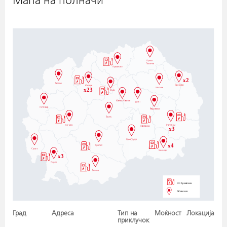
Мапа на полначи
Град
Адреса
Тип на
Моќност
Локација
приклучок