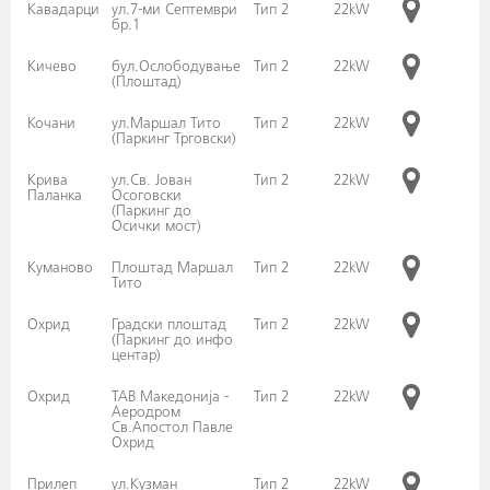
Кавадарци
ул.7-ми Септември
Тип 2
22kW
бр.1
Кичево
бул.Ослободување
Тип 2
22kW
(Плоштад)
Кочани
ул.Маршал Тито
Тип 2
22kW
(Паркинг Трговски)
Крива
ул.Св. Јован
Тип 2
22kW
Паланка
Осоговски
(Паркинг до
Осички мост)
Куманово
Плоштад Маршал
Тип 2
22kW
Тито
Охрид
Градски плоштад
Тип 2
22kW
(Паркинг до инфо
центар)
Охрид
ТАВ Македонија -
Тип 2
22kW
Аеродром
Св.Апостол Павле
Охрид
Прилеп
ул.Кузман
Тип 2
22kW