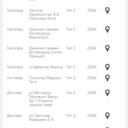
б.б.
Гевгелија
Автопат
Тип 2
22kW
Пријателство 8 Б
(Гевгелија Мол)
Гевгелија
Граничен премин
Тип 2
22kW
Богородица -
Макпетрол
Гевгелија
Граничен премин
Тип 2
22kW
Богородица (хотел
Принцес)
Гевгелија
ул.Димитар Влахов
Тип 2
22kW
Гостивар
Плоштад Маршал
Тип 2
22kW
Тито
Делчево
ул.Методија
Тип 2
22kW
Митевски Брицо
бр.7 (Паркинг
градски парк)
Делчево
ул.Светозар
Тип 2
22kW
Марковиќ б.б.