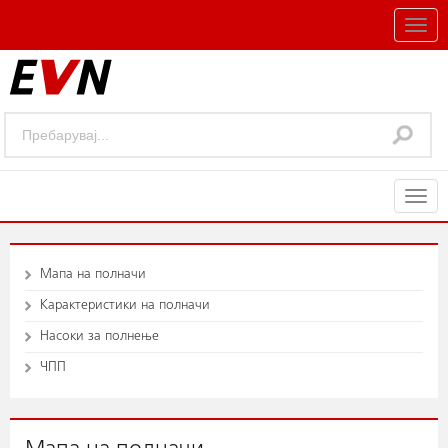
Togg
navig
Togg
navig
Мапа на полначи
Карактеристики на полначи
Насоки за полнење
ЧПП