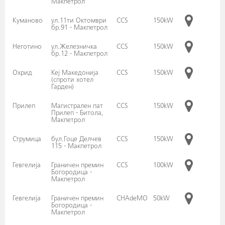
Макпетрол
Куманово
ул.11ти Октомври
CCS
150kW
бр.91 - Макпетрол
Неготино
ул.Железничка
CCS
150kW
бр.12 - Макпетрол
Охрид
Кеј Македонија
CCS
150kW
(спроти хотел
Гарден)
Прилеп
Магистрален пат
CCS
150kW
Прилеп - Битола,
Макпетрол
Струмица
бул.Гоце Делчев
CCS
150kW
115 - Макпетрол
Гевгелија
Граничен премин
CCS
100kW
Богородица -
Макпетрол
Гевгелија
Граничен премин
CHAdeMO
50kW
Богородица -
Макпетрол