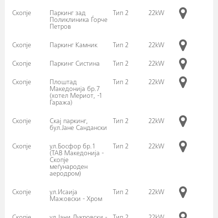
Скопје
Паркинг зад
Тип 2
22kW
Поликлиника Ѓорче
Петров
Скопје
Паркинг Камник
Тип 2
22kW
Скопје
Паркинг Систина
Тип 2
22kW
Скопје
Плоштад
Тип 2
22kW
Македонија бр.7
(хотел Мериот, -1
Гаража)
Скопје
Скај паркинг,
Тип 2
22kW
бул.Јане Сандански
Скопје
ул.Босфор бр.1
Тип 2
22kW
(ТАВ Македонија -
Скопје
меѓународен
аеродром)
Скопје
ул.Исаија
Тип 2
22kW
Мажовски - Хром