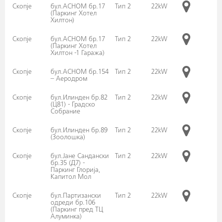
Скопје
бул.АСНОМ бр.17
Тип 2
22kW
(Паркинг Хотел
Хилтон)
Скопје
бул.АСНОМ бр.17
Тип 2
22kW
(Паркинг Хотел
Хилтон -1 Гаража)
Скопје
бул.АСНОМ бр.154
Тип 2
22kW
– Аеродром
Скопје
бул.Илинден бр.82
Тип 2
22kW
(Ц81) - Градско
Собрание
Скопје
бул.Илинден бр.89
Тип 2
22kW
(Зоолошка)
Скопје
бул.Јане Сандански
Тип 2
22kW
бр.35 (Д7) -
Паркинг Глорија,
Капитол Мол
Скопје
бул.Партизански
Тип 2
22kW
одреди бр.106
(Паркинг пред ТЦ
Алуминка)