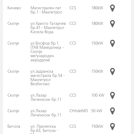
Кичево
Магистрален пат
CCS
180kW
бр.1 - Макпетрол
Скопје
ул.Христо Татарчев
CCS
180kW
бр.41 - Макпетрол
Кисела Вода
Скопје
ул.Босфор бр.1
CCS
150kW
(ТАВ Македонија -
Скопје
меѓународен
аеродром)
Скопје
ул.Јадранска
CCS
150kW
магистрала бр.54 -
Макпетрол
Визбегово
Скопје
ул.Лазар
CCS
100 kW
Личеноски бр.11
Скопје
ул.Лазар
CHAdeMO
50 kW
Личеноски бр.11
Битола
ул. Прилепска
CCS
150kW
бр.63, Битола -