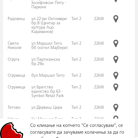
Јосифовски Питу -
Паркинг
Радовиш
ул.22-ри Октомври
Тип 2
22kW
бр.8 (Центар за
култура Ацо
Караманов)
Свети
ул.Маршал Тито
Тип 2
22kW
Николе
бб (хотел Мајбери)
Струга
ул.Партизанска
Тип 2
22kW
бр.29а
Струмица
бул.Маршал Тито
Тип 2
22kW
Струмица
ул.Братство
Тип 2
22kW
единство бр.63 -
Symbol Retail Park
Тетово
ул.Дервиш Цара
Тип 2
22kW
Штип
Кеј Маршал Тито
Тип 2
22kW
Со кликање на копчето "Се согласувам", се
согласувате да зачуваме колачиња за да го